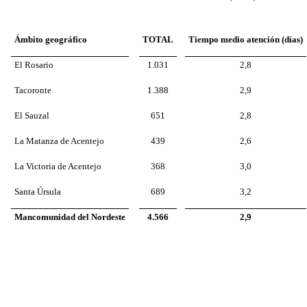
Ámbito geográfico
TOTAL
Tiempo medio atención (días)
El Rosario
1.031
2,8
Tacoronte
1.388
2,9
El Sauzal
651
2,8
La Matanza de Acentejo
439
2,6
La Victoria de Acentejo
368
3,0
Santa Úrsula
689
3,2
Mancomunidad del Nordeste
4.566
2,9