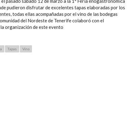
 el pasado sábado 12 de marzo a la 1ª Feria enogastronómica
nde pudieron disfrutar de excelentes tapas elaboradas por los
entes, todas ellas acompañadas por el vino de las bodegas
ncomunidad del Nordeste de Tenerife colaboró con el
la organización de este evento
la
Tapas
Vino
ANTA ÚRSULA