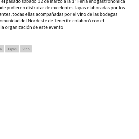
 el pasado sábado 12 de marzo a la 1ª Feria enogastronómica
nde pudieron disfrutar de excelentes tapas elaboradas por los
entes, todas ellas acompañadas por el vino de las bodegas
ncomunidad del Nordeste de Tenerife colaboró con el
la organización de este evento
la
Tapas
Vino
ANTA ÚRSULA