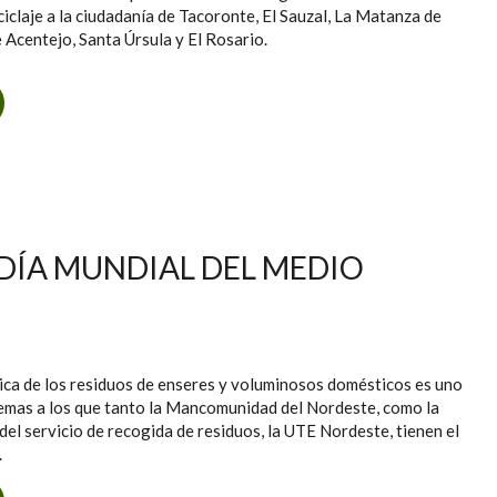
ciclaje a la ciudadanía de Tacoronte, El Sauzal, La Matanza de
e Acentejo, Santa Úrsula y El Rosario.
BRE OCHO CONTENEDORES FIJOS Y DOS PUNTOS LIMPIOS
MÓVILES PARA POTENCIAR EL RECICLAJE
DÍA MUNDIAL DEL MEDIO
ica de los residuos de enseres y voluminosos domésticos es uno
lemas a los que tanto la Mancomunidad del Nordeste, como la
el servicio de recogida de residuos, la UTE Nordeste, tienen el
.