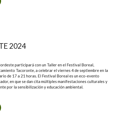
BRE UN GESTO CON MOTIVO DEL DÍA MUNDIAL DEL MEDIO
AMBIENTE
TE 2024
deste participará con un Taller en el Festival Boreal,
amiento Tacoronte, a celebrar el viernes 4 de septiembre en la
ario de 17 a 21 horas. El Festival Boreal es un eco-evento
ador, en que se dan cita múltiples manifestaciones culturales y
te por la sensibilización y educación ambiental.
 FESTIVAL BOREAL, TACORONTE 2024