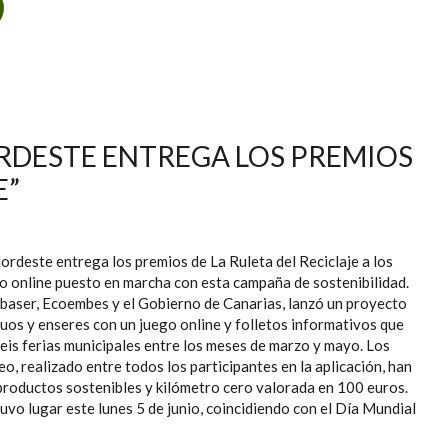
E LA MANCOMUNIDAD DEL NORDESTE CONCIENCIA A MÁS DE
0 ALUMNOS SOBRE LA PROBLEMÁTICA DEL ABANDONO DE
RESIDUOS DE ENSERES Y VOLUMINOSOS DOMÉSTICOS
DESTE ENTREGA LOS PREMIOS
E”
deste entrega los premios de La Ruleta del Reciclaje a los
o online puesto en marcha con esta campaña de sostenibilidad.
rbaser, Ecoembes y el Gobierno de Canarias, lanzó un proyecto
uos y enseres con un juego online y folletos informativos que
eis ferias municipales entre los meses de marzo y mayo. Los
o, realizado entre todos los participantes en la aplicación, han
 productos sostenibles y kilómetro cero valorada en 100 euros.
uvo lugar este lunes 5 de junio, coincidiendo con el Día Mundial