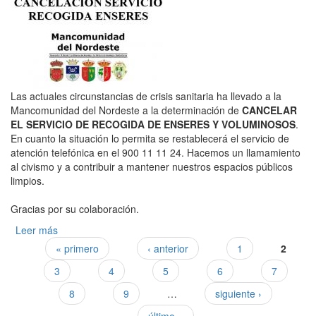
Las actuales circunstancias de crisis sanitaria ha llevado a la
Mancomunidad del Nordeste a la determinación de
CANCELAR
EL SERVICIO DE RECOGIDA DE ENSERES Y VOLUMINOSOS
.
En cuanto la situación lo permita se restablecerá el servicio de
atención telefónica en el 900 11 11 24. Hacemos un llamamiento
al civismo y a contribuir a mantener nuestros espacios públicos
limpios.
Gracias por su colaboración.
Leer más
sobre CANCELACIÓN DEL SERVICIO DE RECOGIDA DE
ENSERES Y VOLUMINOSOS
« primero
‹ anterior
1
2
Páginas
3
4
5
6
7
8
9
…
siguiente ›