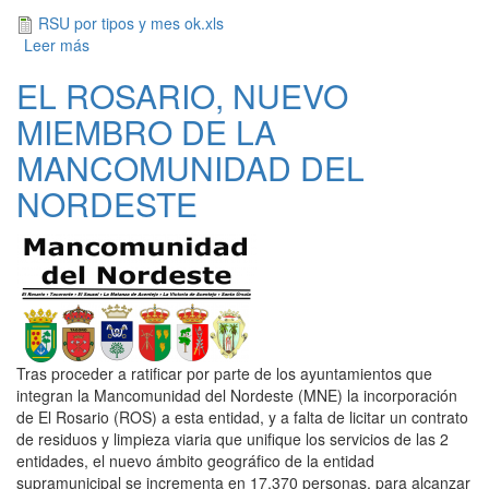
RSU por tipos y mes ok.xls
Leer más
sobre DATOS DE RECOGIDA DE RESIDUOS
DOMÉSTICOS EN EL 2020, AÑO MARCADO POR LA
EL ROSARIO, NUEVO
PANDEMIA GLOBAL DE CORONAVIRUS
MIEMBRO DE LA
MANCOMUNIDAD DEL
NORDESTE
Tras proceder a ratificar por parte de los ayuntamientos que
integran la Mancomunidad del Nordeste (MNE) la incorporación
de El Rosario (ROS) a esta entidad, y a falta de licitar un contrato
de residuos y limpieza viaria que unifique los servicios de las 2
entidades, el nuevo ámbito geográfico de la entidad
supramunicipal se incrementa en 17.370 personas, para alcanzar