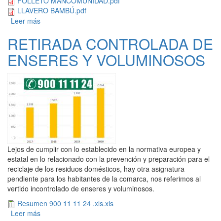
FOLLETO MANCOMUNIDAD.pdf
LLAVERO BAMBÚ.pdf
Leer más
sobre LA MANCOMUNIDAD DEL NORDESTE LANZA UN
"RECICLÓMETRO" PARA POTENCIAR EL RECICLAJE
RETIRADA CONTROLADA DE
ENTRE LOS ESCOLARES
ENSERES Y VOLUMINOSOS
Lejos de cumplir con lo establecido en la normativa europea y
estatal en lo relacionado con la prevención y preparación para el
reciclaje de los residuos domésticos, hay otra asignatura
pendiente para los habitantes de la comarca, nos referimos al
vertido incontrolado de enseres y voluminosos.
Resumen 900 11 11 24 .xls.xls
Leer más
sobre RETIRADA CONTROLADA DE ENSERES Y